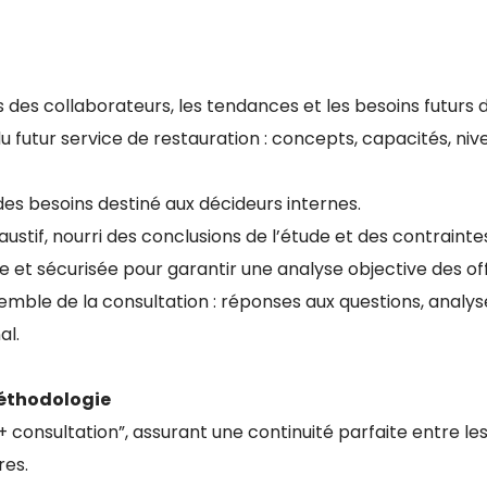
es des collaborateurs, les tendances et les besoins futurs d
 futur service de restauration : concepts, capacités, niv
des besoins destiné aux décideurs internes.
ustif, nourri des conclusions de l’étude et des contraint
e et sécurisée pour garantir une analyse objective des off
mble de la consultation : réponses aux questions, analys
al.
méthodologie
onsultation”, assurant une continuité parfaite entre le
res.